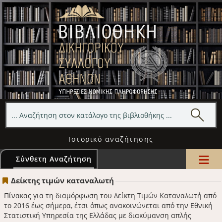
Ιστορικό αναζήτησης
≡
Σύνθετη Αναζήτηση
Δείκτης τιμών καταναλωτή
Πίνακας για τη διαμόρφωση του Δείκτη Τιμών Καταναλωτή από
το 2016 έως σήμερα, έτσι όπως ανακοινώνεται από την Εθνική
Στατιστική Υπηρεσία της Ελλάδας με διακύμανση απλής