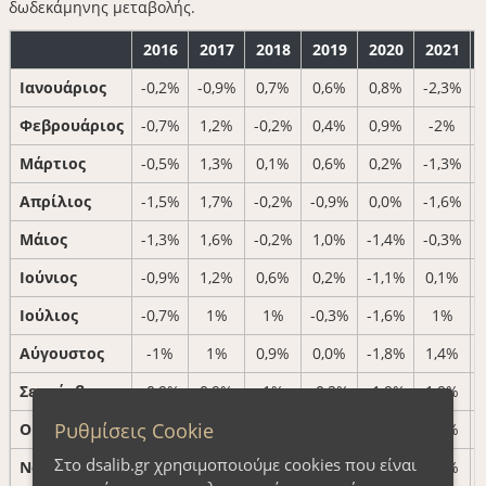
δωδεκάμηνης μεταβολής.
2016
2017
2018
2019
2020
2021
Ιανουάριος
-0,2%
-0,9%
0,7%
0,6%
0,8%
-2,3%
Φεβρουάριος
-0,7%
1,2%
-0,2%
0,4%
0,9%
-2%
Μάρτιος
-0,5%
1,3%
0,1%
0,6%
0,2%
-1,3%
Απρίλιος
-1,5%
1,7%
-0,2%
-0,9%
0,0%
-1,6%
Mάιος
-1,3%
1,6%
-0,2%
1,0%
-1,4%
-0,3%
Ιούνιος
-0,9%
1,2%
0,6%
0,2%
-1,1%
0,1%
Ιούλιος
-0,7%
1%
1%
-0,3%
-1,6%
1%
Αύγουστος
-1%
1%
0,9%
0,0%
-1,8%
1,4%
Σεπτέμβριος
-0,9%
0,9%
1%
-0,2%
-1,9%
1,9%
Ρυθμίσεις Cookie
Οκτώβριος
-1%
1%
1,1%
-0,1%
-2%
2,2%
Στο dsalib.gr χρησιμοποιούμε cookies που είναι
Νοέμβριος
-0,5%
0,7%
1,8%
-0,7%
-1,8%
3,4%