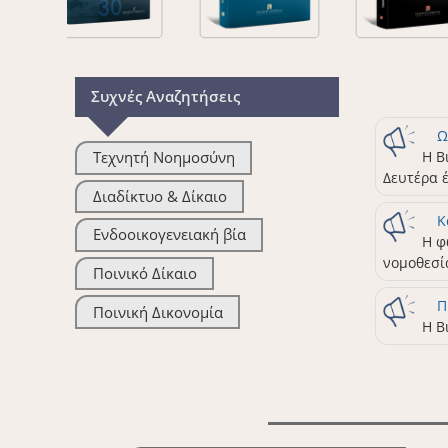
Συχνές Αναζητήσεις
Ω
Η Β
Τεχνητή Νοημοσύνη
Δευτέρα έ
Διαδίκτυο & Δίκαιο
Κ
Ενδοοικογενειακή βία
Η φ
νομοθεσία
Ποινικό Δίκαιο
Π
Ποινική Δικονομία
Η Β